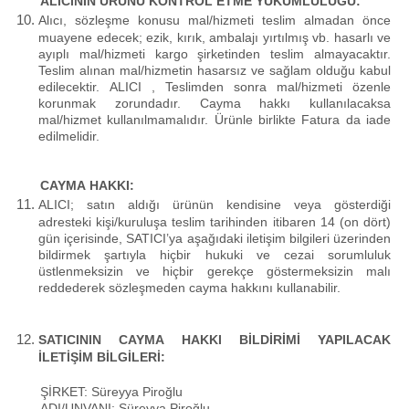
ALICININ ÜRÜNÜ KONTROL ETME YÜKÜMLÜLÜĞÜ:
Alıcı, sözleşme konusu mal/hizmeti teslim almadan önce
muayene edecek; ezik, kırık, ambalajı yırtılmış vb. hasarlı ve
ayıplı mal/hizmeti kargo şirketinden teslim almayacaktır.
Teslim alınan mal/hizmetin hasarsız ve sağlam olduğu kabul
edilecektir. ALICI , Teslimden sonra mal/hizmeti özenle
korunmak zorundadır. Cayma hakkı kullanılacaksa
mal/hizmet kullanılmamalıdır. Ürünle birlikte Fatura da iade
edilmelidir.
CAYMA HAKKI:
ALICI; satın aldığı ürünün kendisine veya gösterdiği
adresteki kişi/kuruluşa teslim tarihinden itibaren 14 (on dört)
gün içerisinde, SATICI’ya aşağıdaki iletişim bilgileri üzerinden
bildirmek şartıyla hiçbir hukuki ve cezai sorumluluk
üstlenmeksizin ve hiçbir gerekçe göstermeksizin malı
reddederek sözleşmeden cayma hakkını kullanabilir.
SATICININ CAYMA HAKKI BİLDİRİMİ YAPILACAK
İLETİŞİM BİLGİLERİ:
ŞİRKET: Süreyya Piroğlu
ADI/UNVANI:
Süreyya Piroğlu