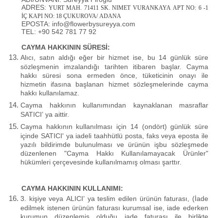
ADRES:
YURT MAH. 71411 SK. NIMET VURANKAYA APT NO: 6 -1
İÇ KAPI NO: 18 ÇUKUROVA/ ADANA
EPOSTA: info@flowerbysureyya.com
TEL:
+90 542 781 77 92
CAYMA HAKKININ SÜRESİ:
Alıcı, satın aldığı eğer bir hizmet ise, bu 14 günlük süre
sözleşmenin imzalandığı tarihten itibaren başlar. Cayma
hakkı süresi sona ermeden önce, tüketicinin onayı ile
hizmetin ifasına başlanan hizmet sözleşmelerinde cayma
hakkı kullanılamaz.
Cayma hakkının kullanımından kaynaklanan masraflar
SATICI’ ya aittir.
Cayma hakkının kullanılması için 14 (ondört) günlük süre
içinde SATICI' ya iadeli taahhütlü posta, faks veya eposta ile
yazılı bildirimde bulunulması ve ürünün işbu sözleşmede
düzenlenen "Cayma Hakkı Kullanılamayacak Ürünler"
hükümleri çerçevesinde kullanılmamış olması şarttır.
CAYMA HAKKININ KULLANIMI:
3. kişiye veya ALICI’ ya teslim edilen ürünün faturası, (İade
edilmek istenen ürünün faturası kurumsal ise, iade ederken
kurumun düzenlemiş olduğu iade faturası ile birlikte