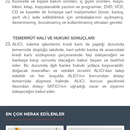
Kozmetik ve kişisel bakım ürünleri, iç giyim ürünleri, mayo,
bikini, kitap, kopyalanabilir yazılım ve programlar, DVD, VCD,
CD ve kasetler ile kırtasiye sarf malzemeleri (toner, kartuş,
şerit vb.) iade edilebilmesi için ambalajlarının açılmamış,
denenmemiş, bozulmamış ve kullanılmamış olmaları gerekir.
TEMERRÜT HALİ VE HUKUKİ SONUÇLARI
ALICI, ödeme işlemlerini kredi kartı ile yaptığı durumda
temerrüde düştüğü takdirde, kart sahibi banka ile arasındaki
kredi kartı sözleşmesi çerçevesinde faiz ödeyeceğini ve
bankaya karşı sorumlu olacağını kabul, beyan ve taahhüt
eder. Bu durumda ilgili banka hukuki yollara başvurabilir;
doğacak masrafları ve vekâlet ücretini ALICI’dan talep
edebilir ve her koşulda ALICI’nın borcundan dolayı
temerrüde düşmesi halinde, ALICI, borcun gecikmeli
ifasından dolayı SATICI’nın uğradığı zarar ve ziyanını
ödeyeceğini kabul eder.
EN ÇOK MERAK EDILENLER